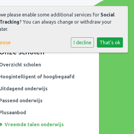
 we please enable some additional services for
Social
Tracking
? You can always change or withdraw your
ter.
hoose
I decline
That's ok
Onze scholen
Overzicht scholen
Hoogintelligent of hoogbegaafd
Uitdagend onderwijs
Passend onderwijs
Plusaanbod
Vreemde talen onderwijs